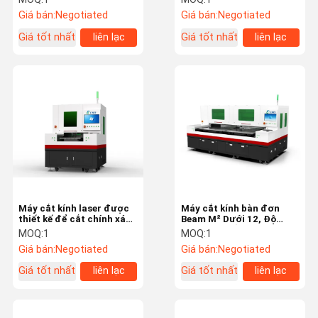
cong mở rộng khả năng
an toàn trong các tác vụ
Giá bán:
Negotiated
Giá bán:
Negotiated
ứng dụng
cắt kính liên tục
Giá tốt nhất
liên lạc
Giá tốt nhất
liên lạc
Máy cắt kính laser được
Máy cắt kính bàn đơn
thiết kế để cắt chính xác
Beam M² Dưới 12, Độ
các loại kính khác nhau
chính xác cắt ±0.01mm,
MOQ:
1
MOQ:
1
trong môi trường sản
Lý tưởng cho gia công
Giá bán:
Negotiated
Giá bán:
Negotiated
xuất và công nghiệp
kính chính xác
Giá tốt nhất
liên lạc
Giá tốt nhất
liên lạc