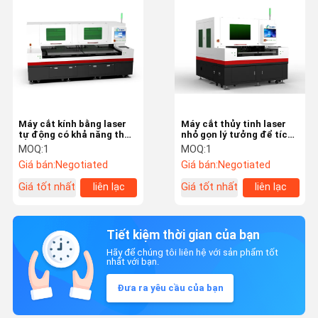
Máy cắt kính bằng laser
Máy cắt thủy tinh laser
tự động có khả năng thực
nhỏ gọn lý tưởng để tích
hiện các mô hình và hình
hợp vào các dây chuyền
MOQ:
1
MOQ:
1
dạng cắt phức tạp với
chế biến thủy tinh hiện có
Giá bán:
Negotiated
Giá bán:
Negotiated
khả năng lặp lại cao
với không gian hạn chế
Giá tốt nhất
liên lạc
Giá tốt nhất
liên lạc
Tiết kiệm thời gian của bạn
Hãy để chúng tôi liên hệ với sản phẩm tốt
nhất với bạn.
Đưa ra yêu cầu của bạn