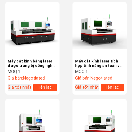
Máy cắt kính bằng laser
Máy cắt kính laser tích
được trang bị công nghệ
hợp tính năng an toàn và
laser tiên tiến đảm bảo
công nghệ tiết kiệm năng
MOQ:
1
MOQ:
1
kết quả cắt kính sạch và
lượng cho sản xuất kính
Giá bán:
Negotiated
Giá bán:
Negotiated
chính xác
bền vững
Giá tốt nhất
liên lạc
Giá tốt nhất
liên lạc