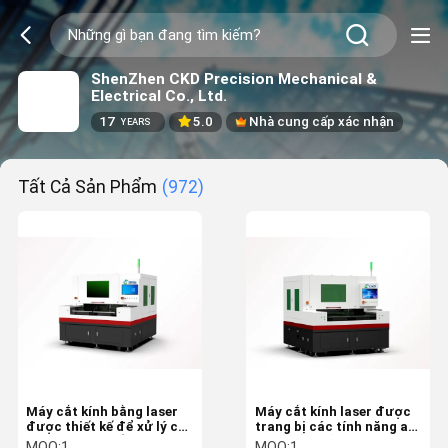
ShenZhen CKD Precision Mechanical &
Electrical Co., Ltd.
17
5.0
Nhà cung cấp xác nhận
YEARS
Tất Cả Sản Phẩm
(972)
Máy cắt kính bằng laser
Máy cắt kính laser được
được thiết kế để xử lý cả
trang bị các tính năng an
bề mặt kính phẳng và
toàn đảm bảo vận hành
MOQ:
1
MOQ:
1