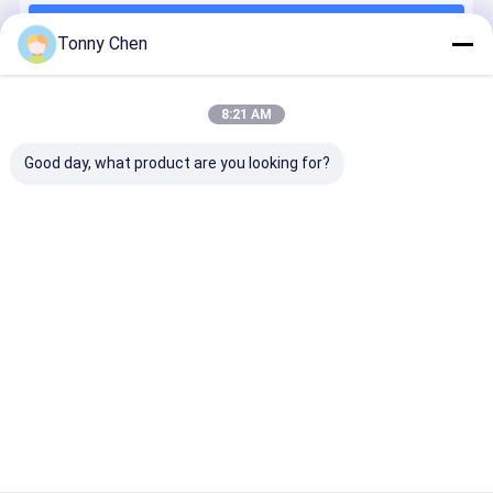
Máy khắc laser CO2
Tiếp tục
Tonny Chen
Máy khắc laser UV
Máy khắc laser sợi quang
8:21 AM
Danh Mục Của Chúng Tôi
Máy khắc laser tinh thể 3D
Good day, what product are you looking for?
Máy cắt laser gốm
Máy loại bỏ keo bằng laser
Máy cắt kính
Máy cắt
Máy khoan
máy cắt k
Laser
gương kính
bằng laser
loại laser
Nhà
Về chúng
Liên hệ với chúng
Desktop
tôi
tôi
Site
Sơ đồ trang web
Chính sách bảo mật