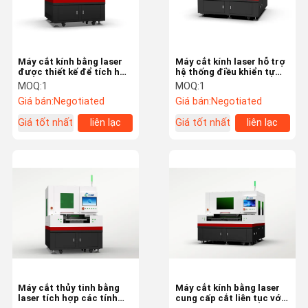
Máy cắt kính bằng laser
Máy cắt kính laser hỗ trợ
được thiết kế để tích hợp
hệ thống điều khiển tự
liền mạch vào dây chuyền
động để cải thiện quy
MOQ:
1
MOQ:
1
sản xuất hiện có, nâng
trình làm việc và giảm sự
Giá bán:
Negotiated
Giá bán:
Negotiated
cao hiệu quả quy trình
can thiệp thủ công
làm việc
Giá tốt nhất
liên lạc
Giá tốt nhất
liên lạc
Nhà
Sản Phẩm
Video
Về Chúng Tôi
Máy cắt thủy tinh bằng
Máy cắt kính bằng laser
laser tích hợp các tính
cung cấp cắt liên tục với